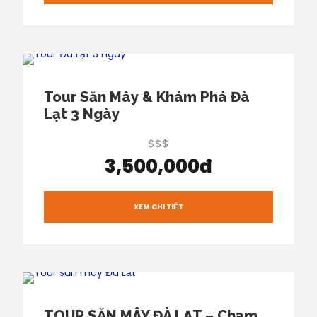
Tour Săn Mây & Khám Phá Đà
Lạt 3 Ngày
$$$
3,500,000đ
XEM CHI TIẾT
TOUR SĂN MÂY ĐÀ LẠT – Chạm