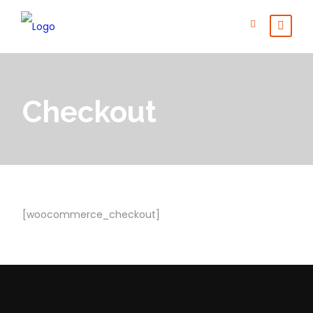
Checkout
[woocommerce_checkout]